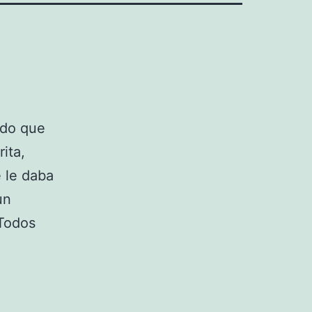
rdo que
ita,
 le daba
un
 Todos