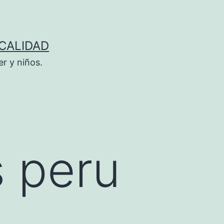
 CALIDAD
r y niños.
s peru