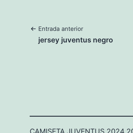
Navegación
Entrada anterior
jersey juventus negro
de
entradas
CAMISETA JUVENTUS 2024 