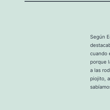
Según Ed
destaca
cuando e
porque l
a las ro
piojito,
sabíamos