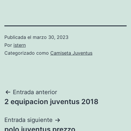
Publicada el
marzo 30, 2023
Por
istern
Categorizado como
Camiseta Juventus
Navegación
Entrada anterior
2 equipacion juventus 2018
de
entradas
Entrada siguiente
polo juventus prezzo