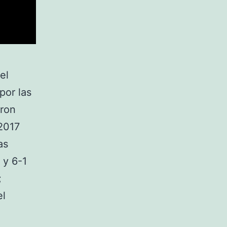
el
por las
eron
2017
as
 y 6-1
;
el