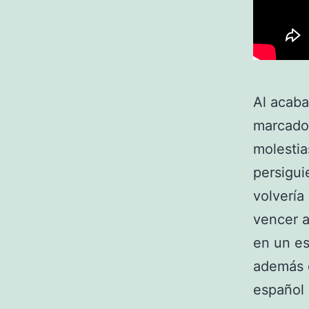
Al acaba
marcador
molestia
persigui
volvería
vencer a
en un es
además d
español 