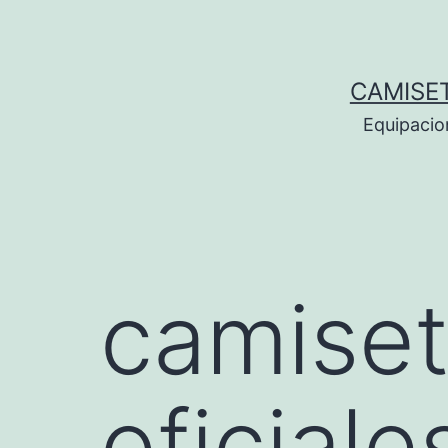
Saltar
al
contenido
CAMISE
Equipacio
camiset
oficiale