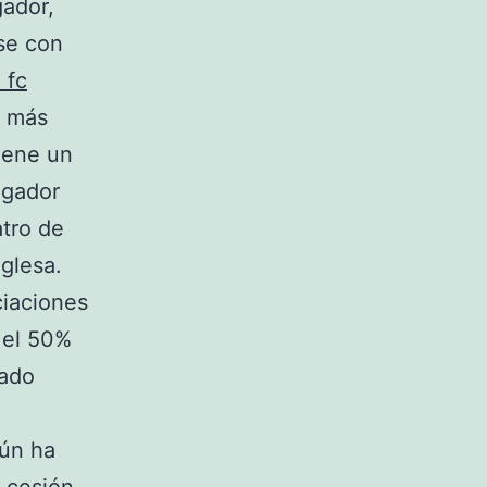
gador,
rse con
 fc
o más
tiene un
ugador
atro de
nglesa.
ciaciones
 el 50%
tado
gún ha