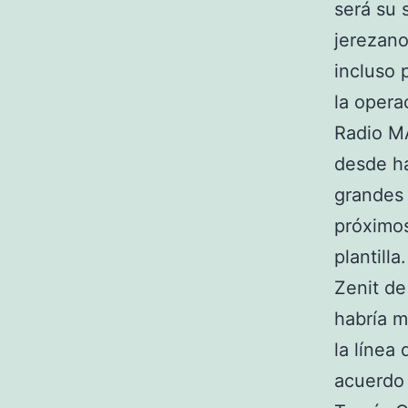
será su 
jerezano
incluso 
la oper
Radio MA
desde h
grandes 
próximos
plantill
Zenit de
habría m
la línea
acuerdo 