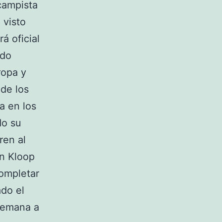
campista
 visto
á oficial
ado
ropa y
de los
a en los
do su
ren al
en Kloop
completar
ado el
 semana a