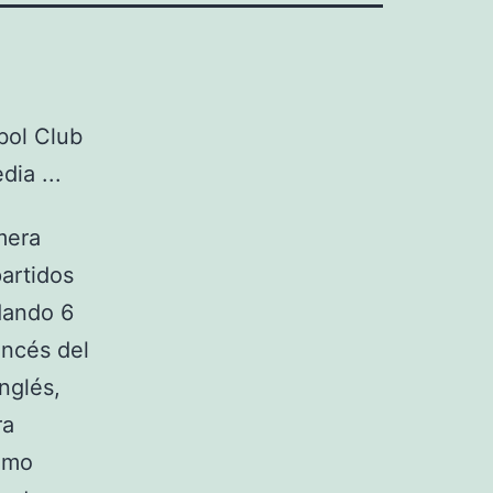
mera
artidos
dando 6
ancés del
nglés,
ra
como