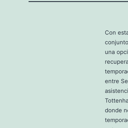
Con esta
conjunto
una opci
recupera
temporad
entre Se
asistenc
Tottenha
donde n
temporad