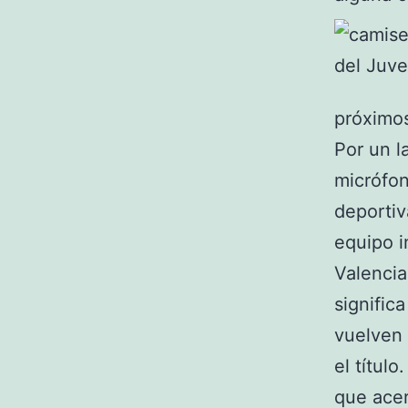
próximos
Por un l
micrófon
deportiv
equipo i
Valencia
signific
vuelven 
el título
que acer