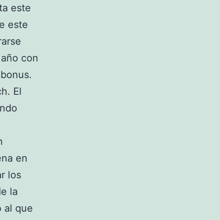
ta este
fe este
rarse
n año con
 bonus.
h. El
endo
n
ena en
r los
e la
 al que