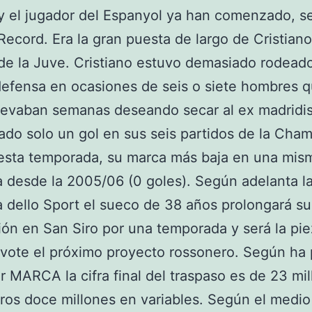
y el jugador del Espanyol ya han comenzado, 
Record. Era la gran puesta de largo de Cristia
de la Juve. Cristiano estuvo demasiado rodead
efensa en ocasiones de seis o siete hombres 
levaban semanas deseando secar al ex madridis
do solo un gol en sus seis partidos de la Cha
esta temporada, su marca más baja en una mis
desde la 2005/06 (0 goles). Según adelanta l
 dello Sport el sueco de 38 años prolongará su
ión en San Siro por una temporada y será la pi
ivote el próximo proyecto rossonero. Según ha
r MARCA la cifra final del traspaso es de 23 mi
otros doce millones en variables. Según el medio