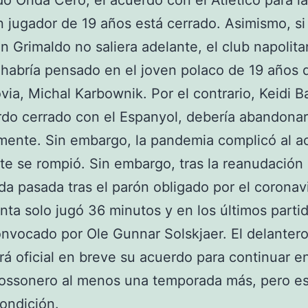
o Onda Cero, el acuerdo con el Atlético para l
n jugador de 19 años está cerrado. Asimismo, si 
n Grimaldo no saliera adelante, el club napolit
habría pensado en el joven polaco de 19 años d
via, Michal Karbownik. Por el contrario, Keidi B
do cerrado con el Espanyol, debería abandonar
ente. Sin embargo, la pandemia complicó al a
te se rompió. Sin embargo, tras la reanudación 
a pasada tras el parón obligado por el coronavi
ta solo jugó 36 minutos y en los últimos parti
onvocado por Ole Gunnar Solskjaer. El delantero
rá oficial en breve su acuerdo para continuar en
ossonero al menos una temporada más, pero es
ondición.