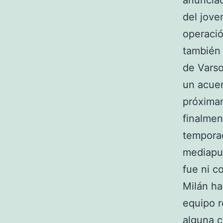
anunciad
del jove
operació
también 
de Varso
un acuer
próximam
finalmen
temporad
mediapun
fue ni c
Milán ha
equipo r
alguna c