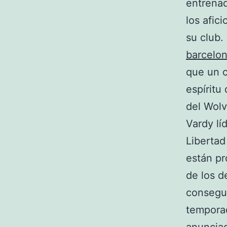
entrenad
los afic
su club.
barcelo
que un c
espíritu
del Wolv
Vardy lí
Libertad
están pr
de los d
consegui
temporad