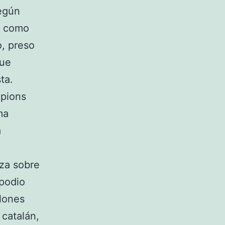
según
no como
o, preso
que
ta.
mpions
ma
a
eza sobre
 podio
llones
 catalán,