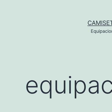
Saltar
al
contenido
CAMISE
Equipacio
equipac