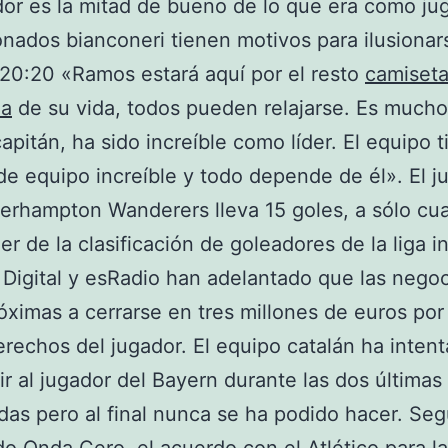
or es la mitad de bueno de lo que era como ju
ionados bianconeri tienen motivos para ilusiona
 20:20 «Ramos estará aquí por el resto
camiseta
na
de su vida, todos pueden relajarse. Es much
apitán, ha sido increíble como líder. El equipo 
 de equipo increíble y todo depende de él». El j
erhampton Wanderers lleva 15 goles, a sólo cu
der de la clasificación de goleadores de la liga i
 Digital y esRadio han adelantado que las nego
óximas a cerrarse en tres millones de euros por
erechos del jugador. El equipo catalán ha inten
r al jugador del Bayern durante las dos últimas
as pero al final nunca se ha podido hacer. Se