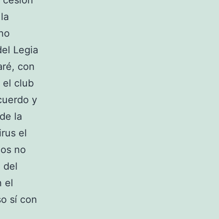
a cesión
la
ano
el Legia
aré, con
 el club
cuerdo y
de la
rus el
dos no
 del
 el
o sí con