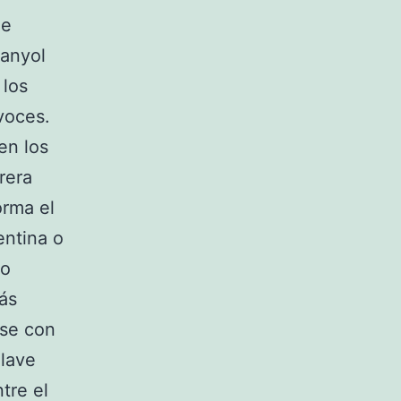
de
panyol
 los
 voces.
en los
rera
orma el
entina o
no
ás
rse con
llave
tre el