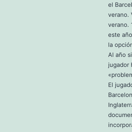
el Barce
verano. 
verano. 
este año
la opció
Al año s
jugador 
«proble
El jugad
Barcelon
Inglater
document
incorpor