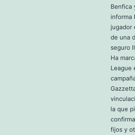
Benfica 
informa 
jugador 
de una d
seguro l
Ha marca
League 
campaña 
Gazzetta
vinculac
la que p
confirma
fijos y 