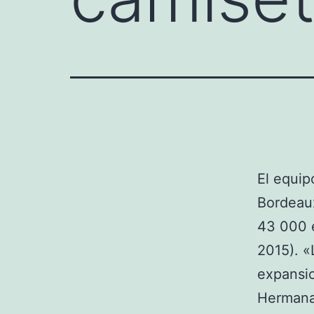
El equip
Bordeaux
43 000 e
2015). «
expansio
Hermanad