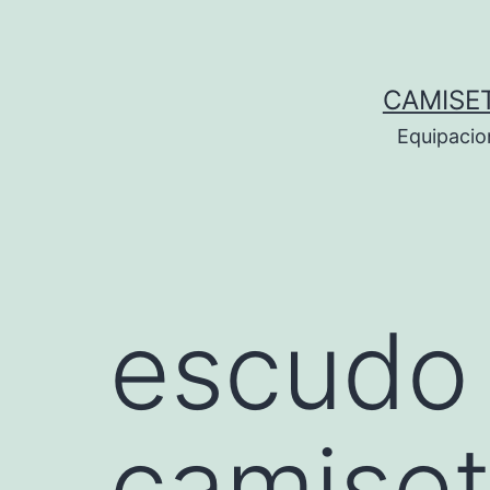
Saltar
al
contenido
CAMISE
Equipacio
escudo 
camise