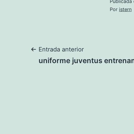
Publicada 
Por
istern
Navegación
Entrada anterior
uniforme juventus entrena
de
entradas