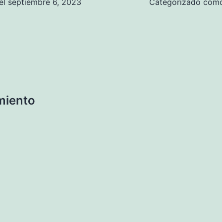
el
septiembre 6, 2023
Categorizado co
miento