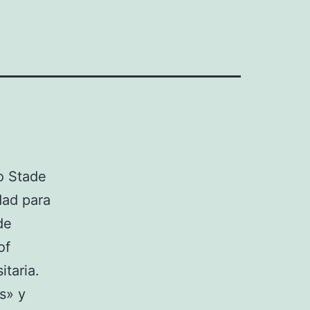
o Stade
dad para
de
of
itaria.
s» y