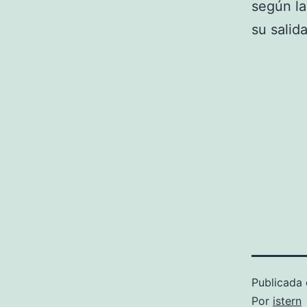
según la
su salid
Publicada 
Por
istern