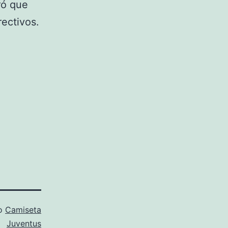
ró que
rectivos.
mo
Camiseta
Juventus