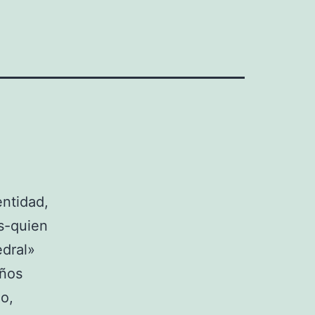
entidad,
as-quien
edral»
años
o,