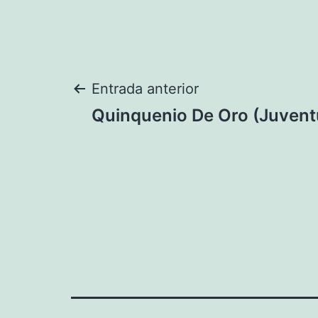
Navegación
Entrada anterior
Quinquenio De Oro (Juvent
de
entradas