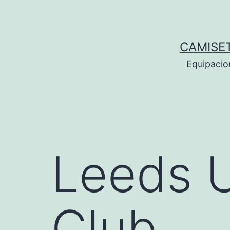
Saltar
al
contenido
CAMISE
Equipacio
Leeds U
Club