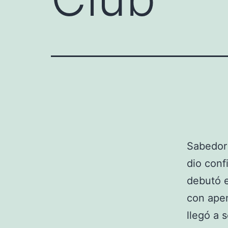
Sabedor 
dio conf
debutó e
con apen
llegó a 