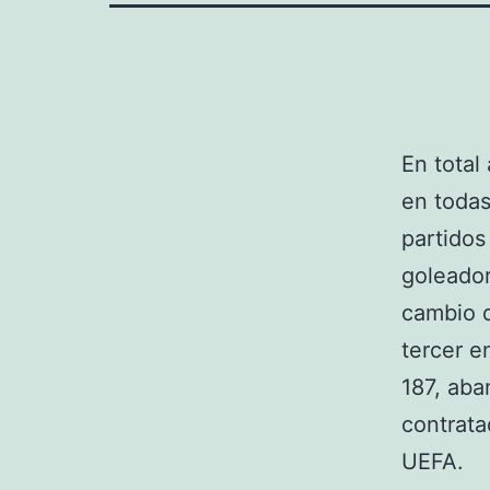
En total
en todas
partidos
goleador
cambio d
tercer e
187, aba
contrata
UEFA.