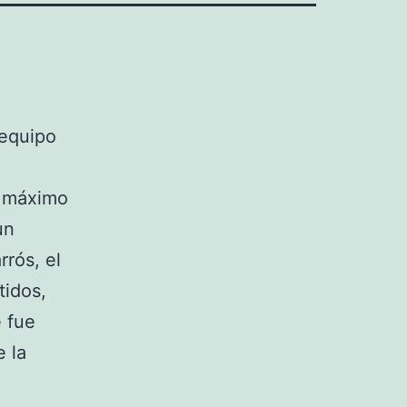
 equipo
o máximo
un
rós, el
tidos,
e fue
e la