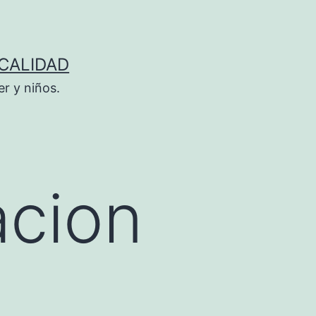
 CALIDAD
r y niños.
acion