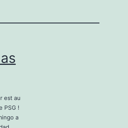
das
r est au
le PSG !
mingo a
udad