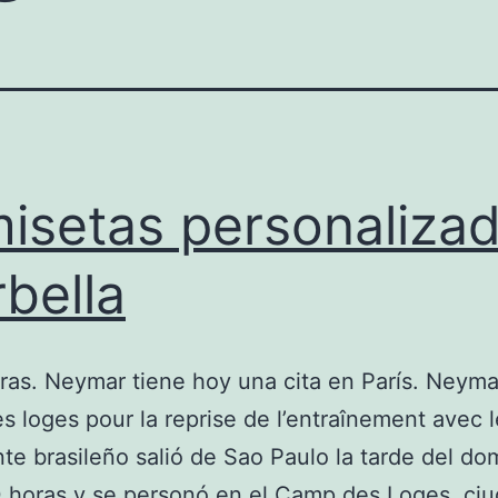
isetas personaliza
bella
ras. Neymar tiene hoy una cita en París. Neyma
 loges pour la reprise de l’entraînement avec 
nte brasileño salió de Sao Paulo la tarde del do
0 horas y se personó en el Camp des Loges, ci