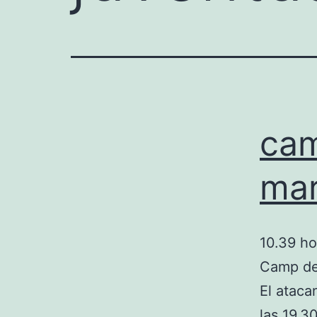
cam
mar
10.39 ho
Camp des
El ataca
las 19.3