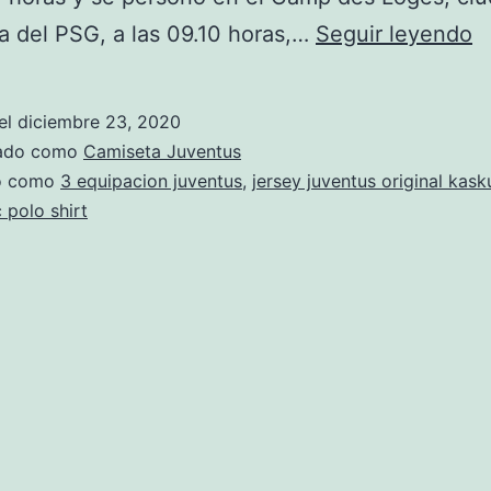
c
a del PSG, a las 09.10 horas,…
Seguir leyendo
p
m
el
diciembre 23, 2020
zado como
Camiseta Juventus
do como
3 equipacion juventus
,
jersey juventus original kask
 polo shirt