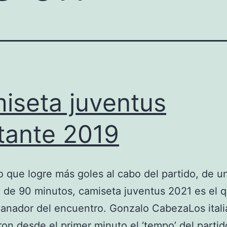
iseta juventus
itante 2019
o que logre más goles al cabo del partido, de u
 de 90 minutos, camiseta juventus 2021 es el 
ganador del encuentro. Gonzalo CabezaLos ital
ron desde el primer minuto el ‘tempo’ del partido