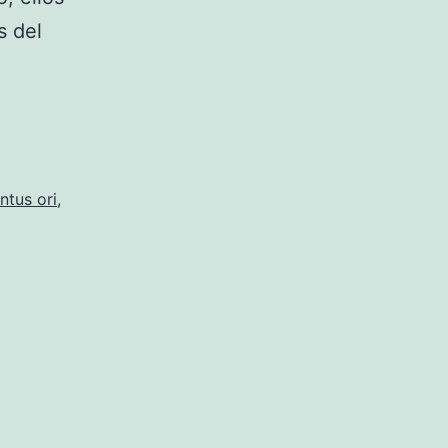
s del
ta
us
te
ntus ori
,