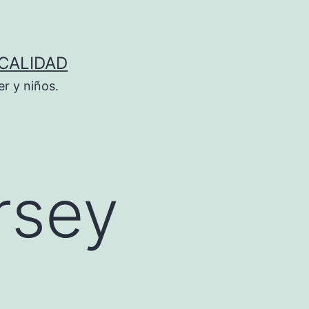
 CALIDAD
r y niños.
rsey