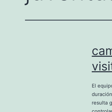
cam
vis
El equip
duración
resulta 
controla