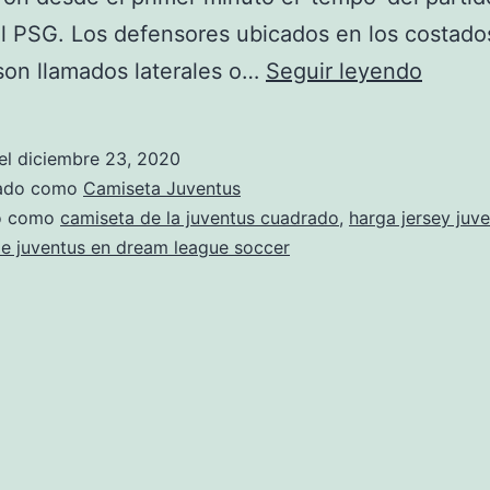
l PSG. Los defensores ubicados en los costado
camise
son llamados laterales o…
Seguir leyendo
juvent
visitan
el
diciembre 23, 2020
2019
zado como
Camiseta Juventus
do como
camiseta de la juventus cuadrado
,
harga jersey juve
e juventus en dream league soccer