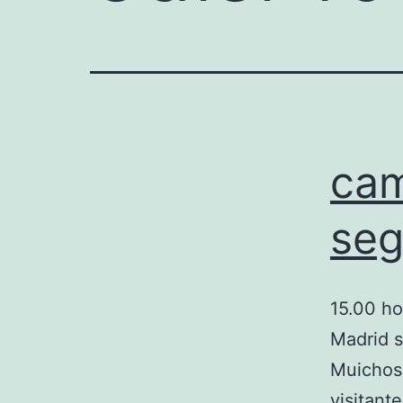
cam
seg
15.00 ho
Madrid 
Muichos 
visitant