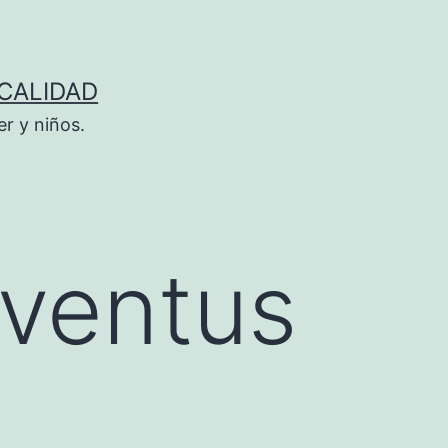
 CALIDAD
r y niños.
uventus