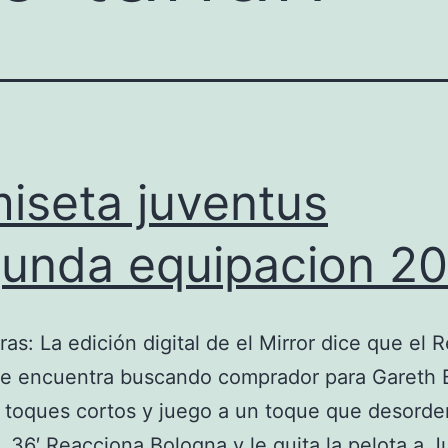
iseta juventus
unda equipacion 2
ras: La edición digital de el Mirror dice que el R
se encuentra buscando comprador para Gareth 
toques cortos y juego a un toque que desorde
e. 36′ Reacciona Bologna y le quita la pelota a J