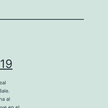
019
eal
Bale.
na al
uve en el