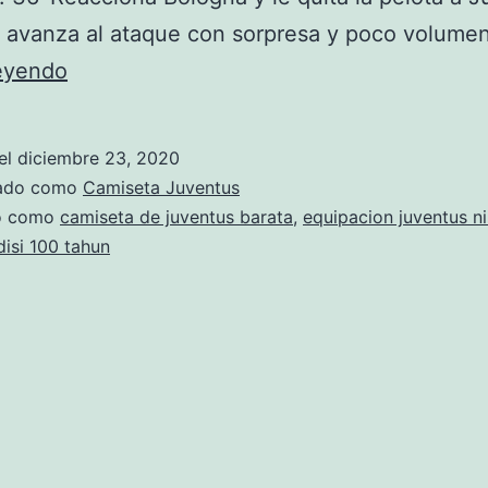
y avanza al ataque con sorpresa y poco volume
camiseta
leyendo
juventus
segunda
el
diciembre 23, 2020
equipacion
zado como
Camiseta Juventus
2019
do como
camiseta de juventus barata
,
equipacion juventus n
disi 100 tahun